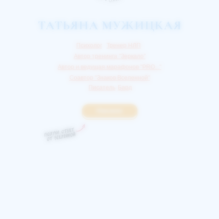
ТАТЬЯНА МУЖИЦКАЯ
Психолог
Тренер НЛП
Автор тренинга "Зеркало"
Автор и ведущая марафонов "PRO..."
Соавтор "Знаков Вселенной"
Писатель
Бард
#можно
#можно