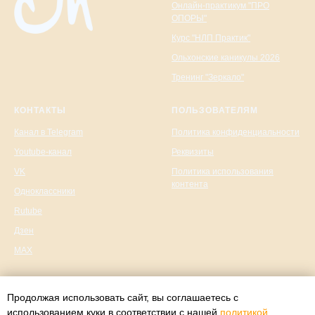
Онлайн-практикум "ПРО
ОПОРЫ"
Курс "НЛП Практик"
Ольхонские каникулы 2026
Тренинг "Зеркало"
КОНТАКТЫ
ПОЛЬЗОВАТЕЛЯМ
Канал в Telegram
Политика конфиденциальности
Youtube-канал
Реквизиты
VK
Политика использования
контента
Одноклассники
Rutube
Дзен
MAX
Продолжая использовать сайт, вы соглашаетесь с
использованием куки в соответствии с нашей
политикой
© ИП Хафизова-Мужицкая Татьяна Владимировна. ИНН 772509051125