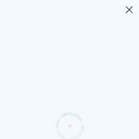
Татьяна
Мужицкая
—
психолог,
писатель
и
автор
образовательных
проектов