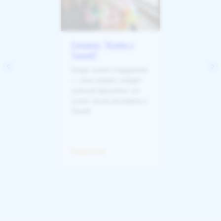
Сервис "Кофе с
Таней"
Когда нужна поддержка
— наш сервис найдёт
нужный фрагмент из
сотен часов интервью с
Таней
Подробнее