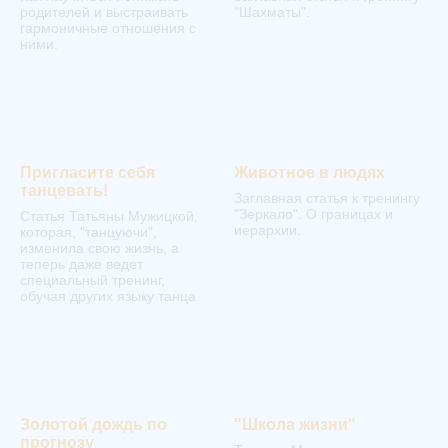
родителей и выстраивать
"Шахматы".
гармоничные отношения с
ними.
Пригласите себя
Животное в людях
танцевать!
Заглавная статья к тренингу
"Зеркало". О границах и
Статья Татьяны Мужицкой,
иерархии.
которая, "танцуючи",
изменила свою жизнь, а
теперь даже ведет
специальный тренинг,
обучая других языку танца
Золотой дождь по
"Школа жизни"
прогнозу