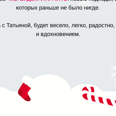
АСТЕР-КЛАСС
кой –
еринка в кругу «своих»