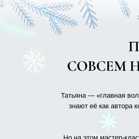
Татьяна — «главная волшебн
знают её как автора книги 
пр
Но на этом мастер-классе
М
И, конечно, как всегда с Т