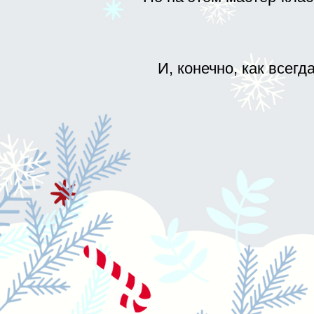
НОВОГОДНИЙ М
с Татьяной Мужиц
это настоящая веч