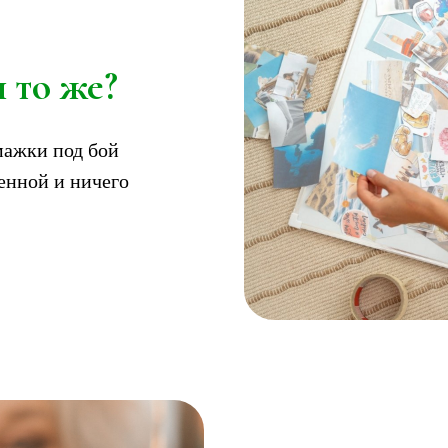
 то же?
мажки под бой
енной и ничего