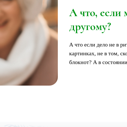
А что, если
другому?
А что если дело не в ри
картинках, не в том, с
блокнот? А в состоянии
ЕМУ ЭТОТ ЭФИР —
ТО, ЧТО ВЫ УЖЕ СЛ