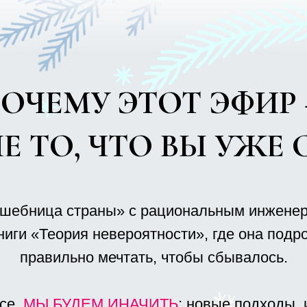
ица страны» с рациональным инженерным подхо
«Теория невероятности», где она подробно расск
авильно мечтать, чтобы сбывалось.
Ы БУДЕМ
ИНАЧИТЬ
: новые подходы, и неожида
которых раньше не было нигде.
атьяной, будет весело, легко, радостно, наполне
и вдохновением.