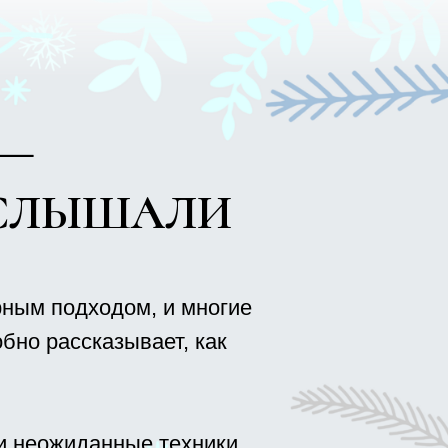
дом, и многие
азывает, как
нные техники,
но инсайтами